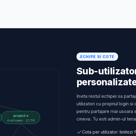
ECHIPE SI COTE
Sub-utilizator
personalizate,
Invita restul echipei sa par
utilizatori cu propriul login s
pentru partajare mai usoara 
project-x
cineva. Tu esti admin-ul tenan
4 utilizatori · 2,1 TB
Cota per utilizator: limitezi 