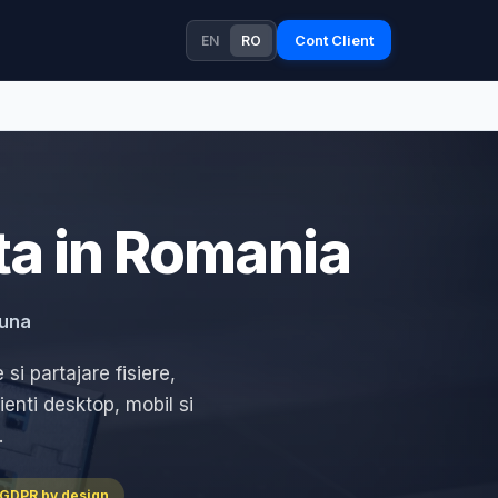
Cont Client
EN
RO
ta in Romania
luna
 si partajare fisiere,
ienti desktop, mobil si
.
 GDPR by design