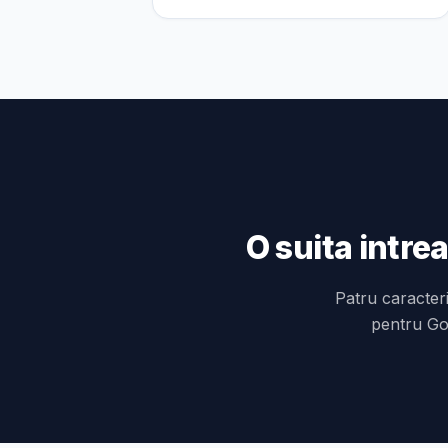
O suita intre
Patru caracteri
pentru Goo