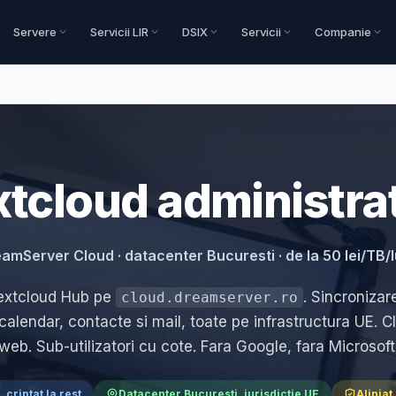
Servere
Servicii LIR
DSIX
Servicii
Companie
tcloud administra
amServer Cloud · datacenter Bucuresti · de la 50 lei/TB/
Nextcloud Hub pe
. Sincronizare
cloud.dreamserver.ro
calendar, contacte si mail, toate pe infrastructura UE. Cl
web. Sub-utilizatori cu cote. Fara Google, fara Microsoft
, criptat la rest
Datacenter Bucuresti, jurisdictie UE
Aliniat