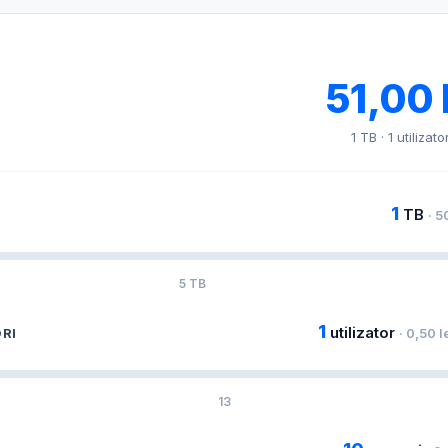
51,00
1 TB · 1 utilizato
1
TB
· 5
5 TB
1
utilizator
RI
· 0,50 le
13