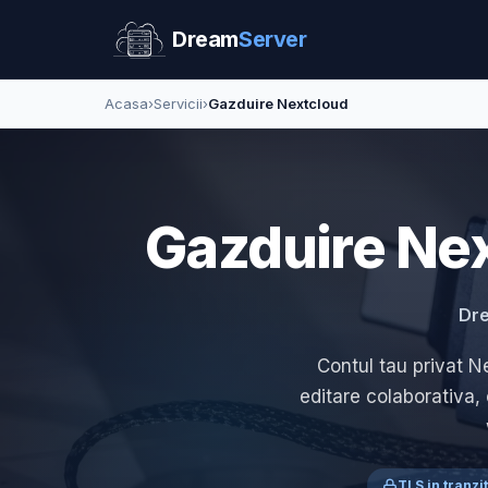
Dream
Server
Acasa
›
Servicii
›
Gazduire Nextcloud
Gazduire Nex
Dre
Contul tau privat 
editare colaborativa, 
TLS in tranzit