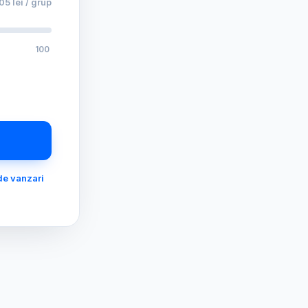
,05 lei / grup
100
de vanzari