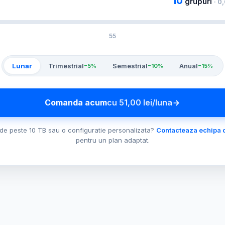
10
grupuri
· 0
55
Lunar
Trimestrial
Semestrial
Anual
−5%
−10%
−15%
Comanda acum
cu
51,00
lei
/luna
 de peste 10 TB sau o configuratie personalizata?
Contacteaza echipa 
pentru un plan adaptat.