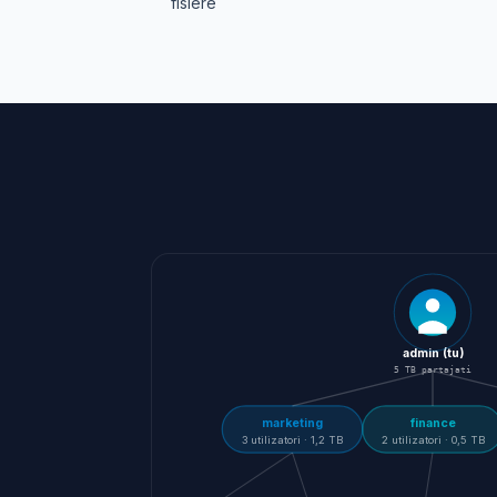
fisiere
admin (tu)
5 TB partajati
marketing
finance
3 utilizatori · 1,2 TB
2 utilizatori · 0,5 TB