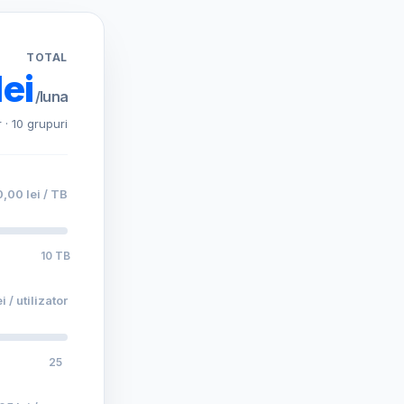
TOTAL
lei
/luna
r · 10 grupuri
0,00 lei / TB
10 TB
i / utilizator
25