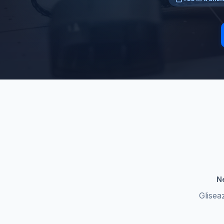
Ne
Glisea