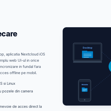
ecare
Desktop
op, aplicatia Nextcloud iOS
implu web UI-ul in orice
incronizare in fundal fara
acces offline pe mobil.
S si Linux
Mobile
ru pozele din camera
nevoie de acces direct la