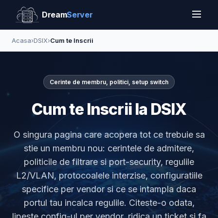
Dream
Server
Acasa
›
DSIX
›
Cum te Inscrii
Cerinte de membru, politici, setup switch
Cum te Inscrii la DSIX
O singura pagina care acopera tot ce trebuie sa
stie un membru nou: cerintele de admitere,
politicile de filtrare si port-security, regulile
L2/VLAN, protocoalele interzise, configuratiile
specifice per vendor si ce se intampla daca
portul tau incalca regulile. Citeste-o odata,
lipeste config-ul per vendor, ridica un ticket si fa