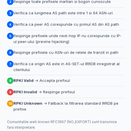
Respinge toate prefixele martian si bogon cunoscute
2
Verifica ca lungimea AS path este intre 1 si 64 ASN-uri
3
Verifica ca peer AS corespunde cu primul AS din AS path
4
Respinge prefixele unde next-hop IP nu corespunde cu IP-
5
ul peer-ului (previne hijacking)
Respinge prefixele cu ASN-uri de retele de tranzit in path
6
Verifica ca origin AS este in AS-SET-ul IRRDB inregistrat al
7
clientului
RPKI Valid
→ Accepta prefixul
8
RPKI Invalid
→ Respinge prefixul
9
RPKI Unknown
→ Fallback la filtrarea standard IRRDB pe
10
prefixe
Comunitatile well-known RFC1997 (NO_EXPORT) sunt transmise
fara interpretare.