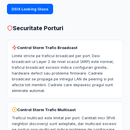
DSIX Looking Glass
Securitate Porturi
Control Storm Trafic Broadcast
Limite stricte pe traficul broadcast per port. Desi
broadcast-ul Layer 2 de nivel scazut (ARP) este normal,
traficul broadcast excesiv indica configurari gresite,
hardware defect sau probleme firmware. Cadrele
broadcast se propaga pe intregul LAN de peering si pot
afecta toti membrii. Cadrele care depasesc pragul sunt
eliminate automat.
Control Storm Trafic Multicast
Traficul multicast este limitat per port. Cantitati mici (IPv6
neighbor discovery) sunt asteptate, dar multicast excesiv
pe porturi non-multicast indica probleme de configurare.