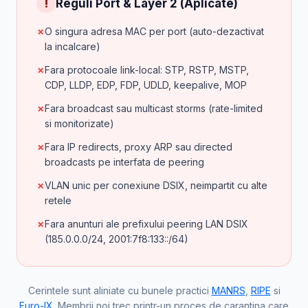
!
Reguli Port & Layer 2 (Aplicate)
✗
O singura adresa MAC per port (auto-dezactivat
la incalcare)
✗
Fara protocoale link-local: STP, RSTP, MSTP,
CDP, LLDP, EDP, FDP, UDLD, keepalive, MOP
✗
Fara broadcast sau multicast storms (rate-limited
si monitorizate)
✗
Fara IP redirects, proxy ARP sau directed
broadcasts pe interfata de peering
✗
VLAN unic per conexiune DSIX, neimpartit cu alte
retele
✗
Fara anunturi ale prefixului peering LAN DSIX
(185.0.0.0/24, 2001:7f8:133::/64)
Cerintele sunt aliniate cu bunele practici
MANRS
,
RIPE
si
Euro-IX
. Membrii noi trec printr-un proces de carantina care