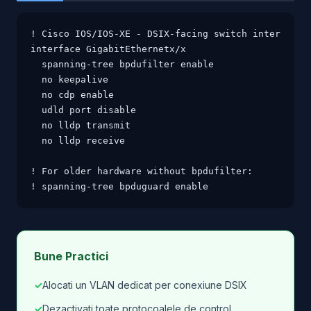
! Cisco IOS/IOS-XE - DSIX-facing switch interface

interface GigabitEthernetx/x

  spanning-tree bpdufilter enable

  no keepalive

  no cdp enable

  udld port disable

  no lldp transmit

  no lldp receive

! For older hardware without bpdufilter:

! spanning-tree bpduguard enable
Bune Practici
✓
Alocati un VLAN dedicat per conexiune DSIX
✓
Dezactivati toate protocoalele de control,