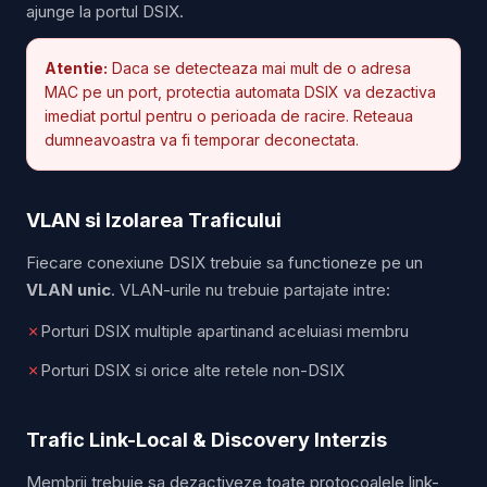
ajunge la portul DSIX.
Atentie:
Daca se detecteaza mai mult de o adresa
MAC pe un port, protectia automata DSIX va dezactiva
imediat portul pentru o perioada de racire. Reteaua
dumneavoastra va fi temporar deconectata.
VLAN si Izolarea Traficului
Fiecare conexiune DSIX trebuie sa functioneze pe un
VLAN unic
. VLAN-urile nu trebuie partajate intre:
✗
Porturi DSIX multiple apartinand aceluiasi membru
✗
Porturi DSIX si orice alte retele non-DSIX
Trafic Link-Local & Discovery Interzis
Membrii trebuie sa dezactiveze toate protocoalele link-