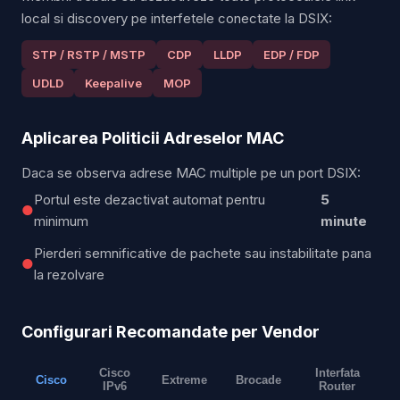
local si discovery pe interfetele conectate la DSIX:
STP / RSTP / MSTP
CDP
LLDP
EDP / FDP
UDLD
Keepalive
MOP
Aplicarea Politicii Adreselor MAC
Daca se observa adrese MAC multiple pe un port DSIX:
Portul este dezactivat automat pentru
5
●
minimum
minute
Pierderi semnificative de pachete sau instabilitate pana
●
la rezolvare
Configurari Recomandate per Vendor
Cisco
Interfata
Cisco
Extreme
Brocade
IPv6
Router