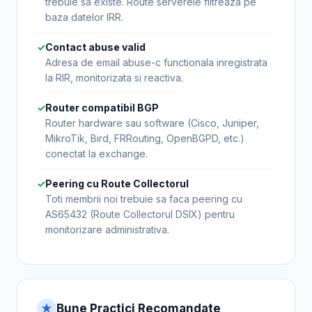
trebuie sa existe. Route serverele filtreaza pe
baza datelor IRR.
✓
Contact abuse valid
Adresa de email abuse-c functionala inregistrata
la RIR, monitorizata si reactiva.
✓
Router compatibil BGP
Router hardware sau software (Cisco, Juniper,
MikroTik, Bird, FRRouting, OpenBGPD, etc.)
conectat la exchange.
✓
Peering cu Route Collectorul
Toti membrii noi trebuie sa faca peering cu
AS65432 (Route Collectorul DSIX) pentru
monitorizare administrativa.
★
Bune Practici Recomandate