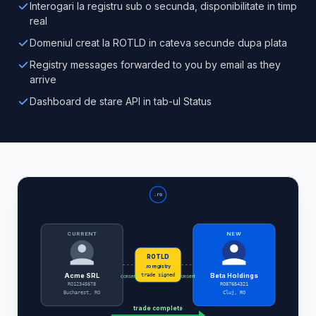
Interogari la registru sub o secunda, disponibilitate in timp
real
Domeniul creat la ROTLD in cateva secunde dupa plata
Registry messages forwarded to you by email as they
arrive
Dashboard de stare API in tab-ul Status
.ro
CURRENT
NEW
ROTLD
.ro registry
Acme SRL
Beta Holdings
trade signed
consent
consent
RO12345678
RO87654321
Bucharest, RO
Cluj, RO
trade complete