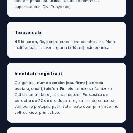
poate fi prima sau ultima. Diacritice romanesti
suportate prin IDN (Punycode).
Taxa anuala
45 lei pe an
, fix, pentru orice zona deschisa .ro. Plata
multi-anuala in avans (pana la 10 ani) este permisa.
Identitate registrant
Obligatoriu:
nume complet (sau firma), adresa
postala, email, telefon
. Firmele trebuie sa furnizeze
CUI si numar de registru comertului.
Fereastra de
corectie de 72 de ore
dupa inregistrare; dupa aceea,
campurile protejate pot fi schimbate doar prin trade (nu
self-service, prin tichet).