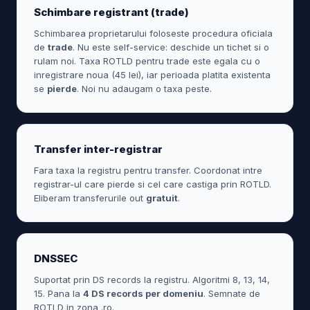
Schimbare registrant (trade)
Schimbarea proprietarului foloseste procedura oficiala
de
trade
. Nu este self-service: deschide un tichet si o
rulam noi. Taxa ROTLD pentru trade este egala cu o
inregistrare noua (45 lei), iar perioada platita existenta
se
pierde
. Noi nu adaugam o taxa peste.
Transfer inter-registrar
Fara taxa la registru pentru transfer. Coordonat intre
registrar-ul care pierde si cel care castiga prin ROTLD.
Eliberam transferurile out
gratuit
.
DNSSEC
Suportat prin DS records la registru. Algoritmi 8, 13, 14,
15. Pana la
4 DS records per domeniu
. Semnate de
ROTLD in zona .ro.