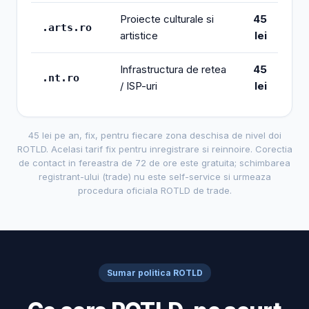
Proiecte culturale si
45
.arts.ro
artistice
lei
Infrastructura de retea
45
.nt.ro
/ ISP-uri
lei
45 lei pe an, fix, pentru fiecare zona deschisa de nivel doi
ROTLD. Acelasi tarif fix pentru inregistrare si reinnoire. Corectia
de contact in fereastra de 72 de ore este gratuita; schimbarea
registrant-ului (trade) nu este self-service si urmeaza
procedura oficiala ROTLD de trade.
Sumar politica ROTLD