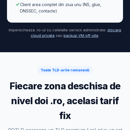
Client area complet din ziua unu (NS, glue,
DNSSEC, contacte)
Imperecheaza .ro-ul cu celelalte servicii administrate:
stocare
cloud privata
sau
backup VM off-site
.
Toate TLD-urile romanesti
Fiecare zona deschisa de
nivel doi .ro, acelasi tarif
fix