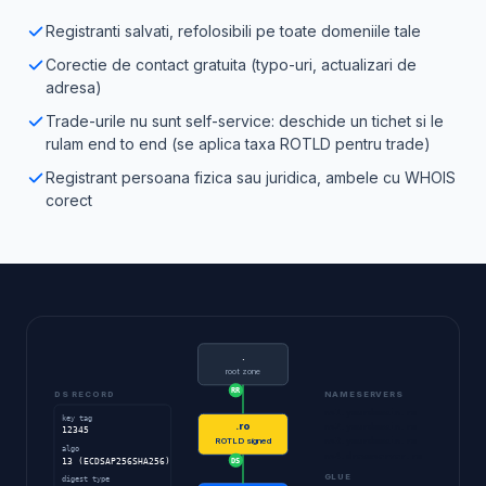
Registranti salvati, refolosibili pe toate domeniile tale
Corectie de contact gratuita (typo-uri, actualizari de
adresa)
Trade-urile nu sunt self-service: deschide un tichet si le
rulam end to end (se aplica taxa ROTLD pentru trade)
Registrant persoana fizica sau juridica, ambele cu WHOIS
corect
.
root zone
RR
DS RECORD
NAMESERVERS
ns1.yourdomain.ro
key tag
.ro
ns2.yourdomain.ro
12345
ns3.yourdomain.ro
ROTLD signed
algo
ns4.dreamserver.ro
13 (ECDSAP256SHA256)
DS
GLUE
digest type