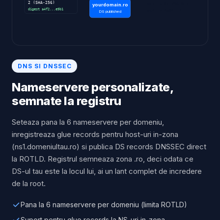
2 (SHA-256)
ns1 -> 81.196.0.1
yourdomain.ro
digest a4f2...e9b1
ns2 -> 2a04::1
DS published
DNS SI DNSSEC
Nameservere personalizate,
semnate la registru
Seteaza pana la 6 nameservere per domeniu,
inregistreaza glue records pentru host-uri in-zona
(ns1.domeniultau.ro) si publica DS records DNSSEC direct
la ROTLD. Registrul semneaza zona .ro, deci odata ce
DS-ul tau este la locul lui, ai un lant complet de incredere
de la root.
Pana la 6 nameservere per domeniu (limita ROTLD)
Suport pentru glue records la NS-uri in-zona