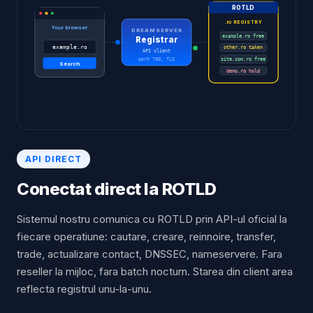
ROTLD
.ro REGISTRY
Your browser
DREAMSERVER
example.ro free
Registrar
example.ro
other.ro taken
API client
port 700, TLS
site.com.ro free
Search
demo.ro hold
API DIRECT
Conectat direct la ROTLD
Sistemul nostru comunica cu ROTLD prin API-ul oficial la
fiecare operatiune: cautare, creare, reinnoire, transfer,
trade, actualizare contact, DNSSEC, nameservere. Fara
reseller la mijloc, fara batch nocturn. Starea din client area
reflecta registrul unu-la-unu.