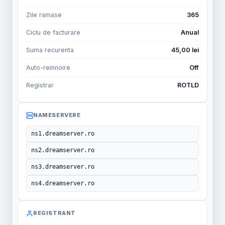
Zile ramase
365
Ciclu de facturare
Anual
Suma recurenta
45,00 lei
Auto-reinnoire
Off
Registrar
ROTLD
NAMESERVERE
ns1.dreamserver.ro
ns2.dreamserver.ro
ns3.dreamserver.ro
ns4.dreamserver.ro
REGISTRANT