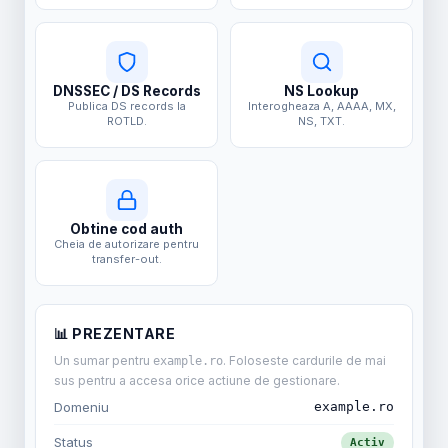
DNSSEC / DS Records
NS Lookup
Publica DS records la
Interogheaza A, AAAA, MX,
ROTLD.
NS, TXT.
Obtine cod auth
Cheia de autorizare pentru
transfer-out.
📊 PREZENTARE
Un sumar pentru
. Foloseste cardurile de mai
example.ro
sus pentru a accesa orice actiune de gestionare.
Domeniu
example.ro
Status
Activ