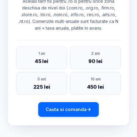
Acelasi tarif fix pentru .ro si pentru orice zona
deschisa de nivel doi (.com.ro, .org.ro, .firm.ro,
.store.ro, .tm.ro, .nom.ro, .info.ro, .rec.ro, .arts.ro,
.nt.ro). Comenzile multi-anuale sunt facturate ca N
ani × taxa anuala, platite in avans.
1 an
2 ani
45 lei
90 lei
5 ani
10 ani
225 lei
450 lei
Cauta si comanda