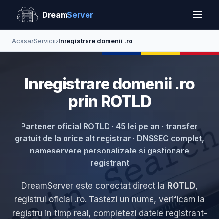
Dream
Server
Acasa
›
Servicii
›
Inregistrare domenii .ro
Inregistrare domenii .ro
prin ROTLD
Partener oficial ROTLD · 45 lei pe an · transfer
gratuit de la orice alt registrar · DNSSEC complet,
nameservere personalizate si gestionare
registrant
DreamServer este conectat direct la
ROTLD
,
registrul oficial .ro. Tastezi un nume, verificam la
registru in timp real, completezi datele registrant-