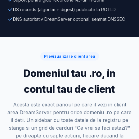
DS records (algoritm + digest) publicate la ROTLD
DNS autoritativ DreamServer optional, semnat DNSSEC
Previzualizare client area
Domeniul tau .ro, in
contul tau de client
Acesta este exact panoul pe care il vezi in client
area DreamServer pentru orice domeniu .ro pe care
il detii. Un sidebar cu toate datele de la registru pe
stanga si un grid de carduri "Ce vrei sa faci astazi?"
pe dreapta cu sapte actiuni, fiecare ducand la