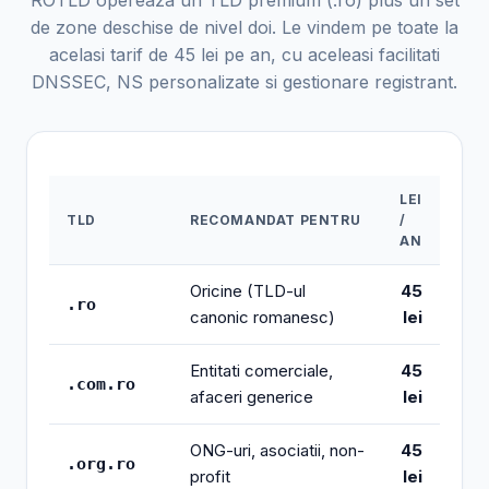
ROTLD opereaza un TLD premium (.ro) plus un set
de zone deschise de nivel doi. Le vindem pe toate la
acelasi tarif de 45 lei pe an, cu aceleasi facilitati
DNSSEC, NS personalizate si gestionare registrant.
LEI
TLD
RECOMANDAT PENTRU
/
AN
Oricine (TLD-ul
45
.ro
canonic romanesc)
lei
Entitati comerciale,
45
.com.ro
afaceri generice
lei
ONG-uri, asociatii, non-
45
.org.ro
profit
lei