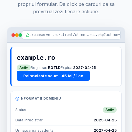
propriul formular. Da click pe carduri ca sa
previzualizezi fiecare actiune.
dreamserver.ro/client/clientarea.php?action=domai
example.ro
Activ
Registrar:
ROTLD
Expira:
2027-04-25
Reinnoieste acum · 45 lei / 1 an
INFORMATII DOMENIU
Status
Activ
Data inregistrarii
2025-04-25
Urmatoarea scadenta
2027-04-25