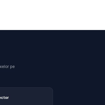
ixelor pe
ector