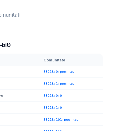
comunitati
bit)
Comunitate
r
58218:0:peer-as
58218:1:peer-as
rs
58218:0:0
58218:1:0
58218:101:peer-as