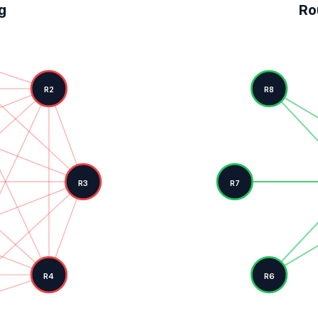
g
Ro
R2
R8
R3
R7
R4
R6