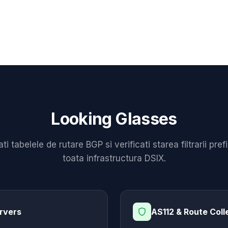
Looking Glasses
ti tabelele de rutare BGP si verificati starea filtrarii pref
toata infrastructura DSIX.
rvers
AS112 & Route Coll