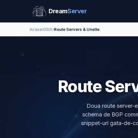
Dream
Server
Acasa
›
DSIX
›
Route Servers & Unelte
Route Serv
Doua route server-e 
schema de BGP communi
snippet-uri gata-de-co