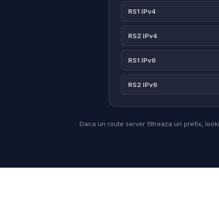
RS1 IPv4
RS2 IPv4
RS1 IPv6
RS2 IPv6
Daca un route server filtreaza un prefix, looki