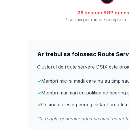
28 sesiuni BGP nece
7 sesiuni per router · complex d
Ar trebui sa folosesc Route Serv
Clusterul de route servere DSIX este proi
✓
Membri mici si medii care nu au timp sau
✓
Membri mai mari cu politica de peering d
✓
Oricine doreste peering instant cu toti me
Ca regula generala: daca nu aveti un motiv s