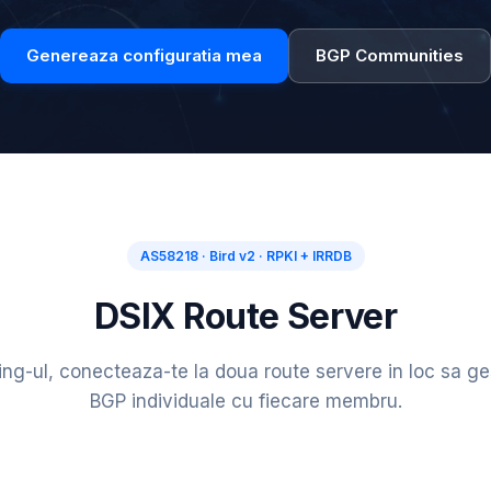
Genereaza configuratia mea
BGP Communities
AS58218 · Bird v2 · RPKI + IRRDB
DSIX Route Server
ing-ul, conecteaza-te la doua route servere in loc sa ge
BGP individuale cu fiecare membru.