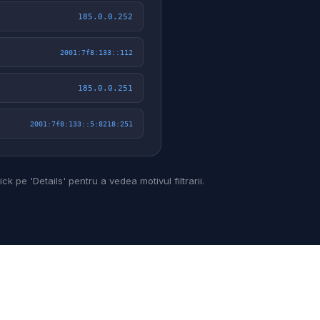
185.0.0.252
2001:7f8:133::112
185.0.0.251
2001:7f8:133::5:8218:251
k pe 'Details' pentru a vedea motivul filtrarii.