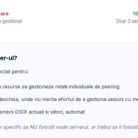
sare
16
e gestionat
Doar 2 ses
er-ul?
ectat pentru:
 resurse sa gestioneze relatii individuale de peering
eschisa, unde nu merita efortul de a gestiona sesiuni cu m
mbrii DSIX actuali si viitori, automat
pecific sa NU folositi route serverul, ar trebui sa il folositi