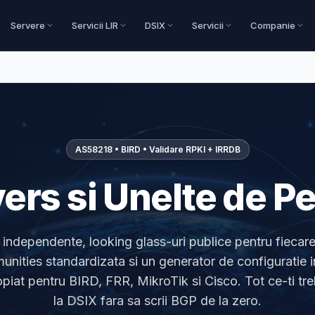
Servere
Servicii LIR
DSIX
Servicii
Companie
AS58218 • BIRD • Validare RPKI + IRRDB
ers si Unelte de P
independente, looking glass-uri publice pentru fiecare
ties standardizata si un generator de configuratie 
piat pentru BIRD, FRR, MikroTik si Cisco. Tot ce-ti tre
la DSIX fara sa scrii BGP de la zero.