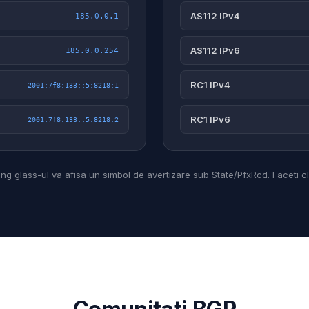
AS112 IPv4
185.0.0.1
AS112 IPv6
185.0.0.254
RC1 IPv4
2001:7f8:133::5:8218:1
RC1 IPv6
2001:7f8:133::5:8218:2
ng glass-ul va afisa un simbol de avertizare sub State/PfxRcd. Faceti clic