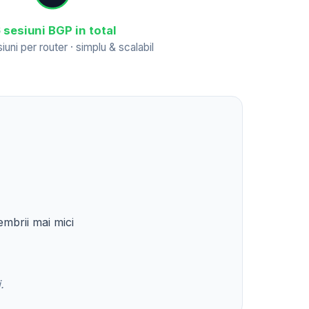
 sesiuni BGP in total
iuni per router · simplu & scalabil
embrii mai mici
.