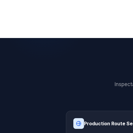
Inspecta
Production Route Se