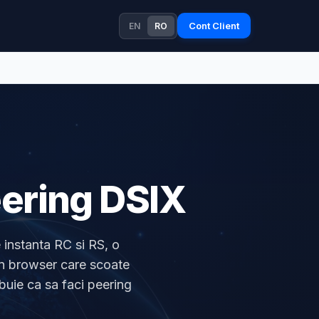
Cont Client
EN
RO
eering DSIX
 instanta RC si RS, o
in browser care scoate
buie ca sa faci peering