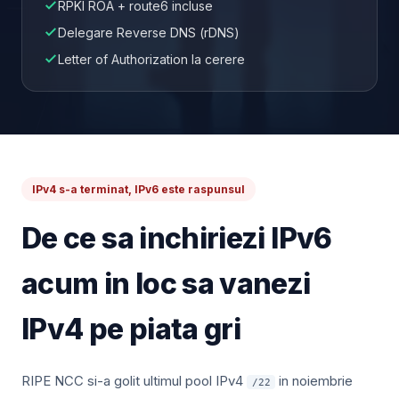
RPKI ROA + route6 incluse
Delegare Reverse DNS (rDNS)
Letter of Authorization la cerere
IPv4 s-a terminat, IPv6 este raspunsul
De ce sa inchiriezi IPv6
acum in loc sa vanezi
IPv4 pe piata gri
RIPE NCC si-a golit ultimul pool IPv4
in noiembrie
/22