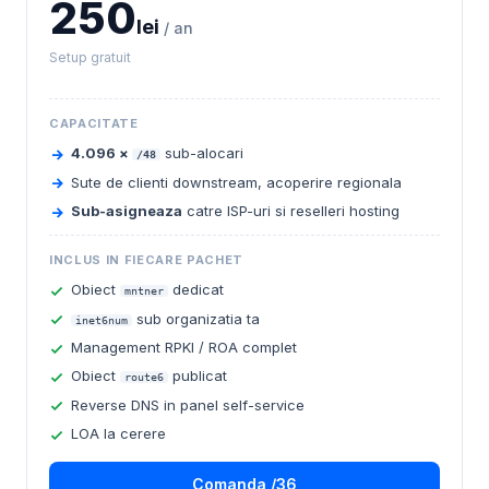
250
lei
/ an
Setup gratuit
CAPACITATE
4.096 ×
sub-alocari
/48
Sute de clienti downstream, acoperire regionala
Sub-asigneaza
catre ISP-uri si reselleri hosting
INCLUS IN FIECARE PACHET
Obiect
dedicat
mntner
sub organizatia ta
inet6num
Management RPKI / ROA complet
Obiect
publicat
route6
Reverse DNS in panel self-service
LOA la cerere
Comanda /36