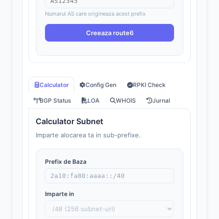
Numarul AS care origineaza acest prefix
Creeaza route6
Calculator
Config Gen
RPKI Check
BGP Status
LOA
WHOIS
Jurnal
Calculator Subnet
Imparte alocarea ta in sub-prefixe.
Prefix de Baza
Imparte in