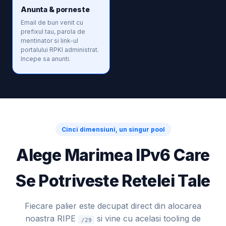
Anunta & porneste
Email de bun venit cu
prefixul tau, parola de
mentinator si link-ul
portalului RPKI administrat.
Incepe sa anunti.
Cinci dimensiuni, un singur pool
Alege Marimea IPv6 Care
Se Potriveste Retelei Tale
Fiecare palier este decupat direct din alocarea
noastra RIPE
si vine cu acelasi tooling de
/29