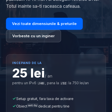
Totul inainte sa-ti raceasca cafeaua.
Vezi toate dimensiunile & preturile
Vorbeste cu un inginer
INCEPAND DE LA
25 lei
/ an
pentru un IPv6
, pana la
la 750 lei/an
/48
/32
Setup gratuit, fara taxa de activare
Obiect
mnt-by
dedicat pentru tine