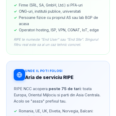
✓
Firme (SRL, SA, GmbH, Ltd.) si PFA-uri
✓
ONG-uri, institutii publice, universitati
✓
Persoane fizice cu propriul AS sau lab BGP de
acasa
✓
Operatori hosting, ISP, VPN, CGNAT, IoT, edge
RIPE te numeste "End User" sau "End Site". Singurul
filtru real este sa ai un caz tehnic concret.
UNDE IL POTI FOLOSI
Aria de serviciu RIPE
RIPE NCC acopera
peste 75 de tari
: toata
Europa, Orientul Mijlociu si parti din Asia Centrala.
Acolo se "asaza" prefixul tau.
✓
Romania, UE, UK, Elvetia, Norvegia, Balcani: