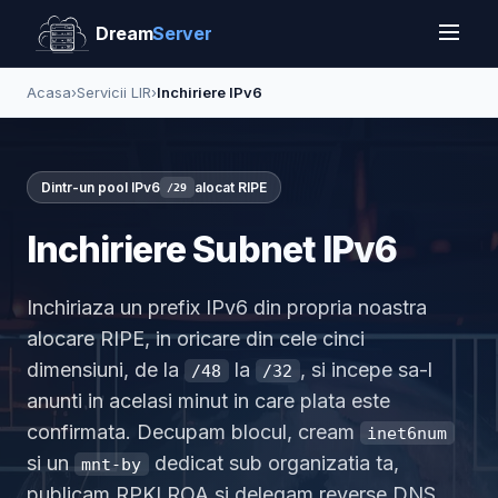
Dream
Server
Acasa
›
Servicii LIR
›
Inchiriere IPv6
Dintr-un pool IPv6
alocat RIPE
/29
Inchiriere Subnet IPv6
Inchiriaza un prefix IPv6 din propria noastra
alocare RIPE, in oricare din cele cinci
dimensiuni, de la
la
, si incepe sa-l
/48
/32
anunti in acelasi minut in care plata este
confirmata. Decupam blocul, cream
inet6num
si un
dedicat sub organizatia ta,
mnt-by
publicam RPKI ROA si delegam reverse DNS.