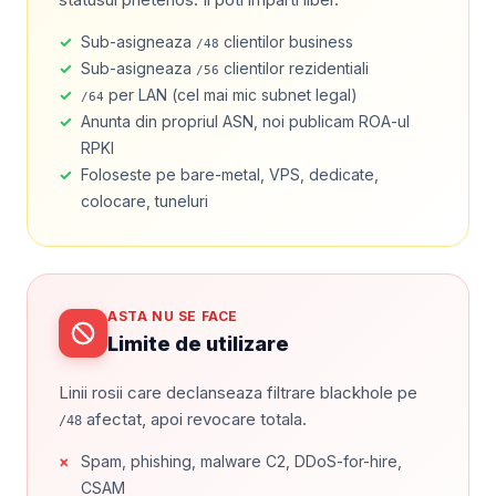
✓
Sub-asigneaza
clientilor business
/48
✓
Sub-asigneaza
clientilor rezidentiali
/56
✓
per LAN (cel mai mic subnet legal)
/64
✓
Anunta din propriul ASN, noi publicam ROA-ul
RPKI
✓
Foloseste pe bare-metal, VPS, dedicate,
colocare, tuneluri
ASTA NU SE FACE
Limite de utilizare
Linii rosii care declanseaza filtrare blackhole pe
afectat, apoi revocare totala.
/48
×
Spam, phishing, malware C2, DDoS-for-hire,
CSAM