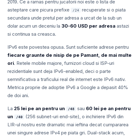
2019. Ce a ramas pentru jucatorii noi este o lista de
asteptare care picura prefixe
recuperate si o piata
/24
secundara unde pretul per adresa a urcat de la sub un
dolar acum un deceniu la
30-60 USD per adresa
astazi
si continua sa creasca.
IPv6 este povestea opusa. Sunt suficiente adrese pentru
fiecare graunte de nisip de pe Pamant, de mai multe
ori
. Retele mobile majore, furnizori cloud si ISP-uri
rezidentiale sunt deja IPv6-enabled, deci o parte
semnificativa a traficului real de internet este IPv6 nativ.
Metrica proprie de adoptie IPv6 a Google a depasit 40%
de doi ani.
La
25 lei pe an pentru un
sau
60 lei pe an pentru
/48
un
(256 subnet-uri end-site), o inchiriere IPv6 din
/40
LIR-ul nostru este dramatic mai ieftina decat cumpararea
unei singure adrese IPv4 pe piata gri. Dual-stack acum,