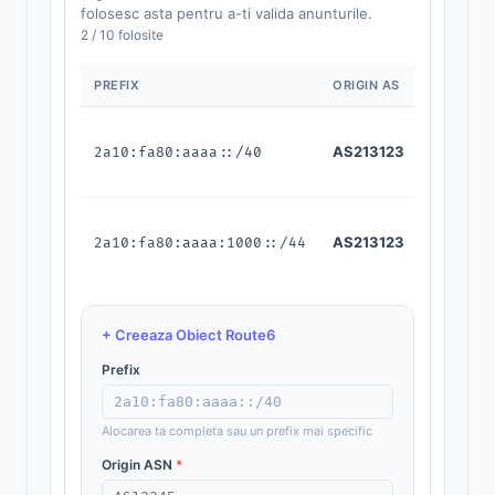
folosesc asta pentru a-ti valida anunturile.
2 / 10 folosite
PREFIX
ORIGIN AS
STATUS
AS213123
2a10:fa80:aaaa::/40
ACTI
AS213123
2a10:fa80:aaaa:1000::/44
ACTI
+ Creeaza Obiect Route6
Prefix
Alocarea ta completa sau un prefix mai specific
Origin ASN
*