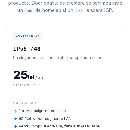
productie. Doar spatiul de crestere se schimba intre
un
de homelab si un
la scara ISP.
/48
/32
ASSIGNED PA
IPv6 /48
Un singur end-site: homelab, startup sau un birou.
25
lei
/ an
Setup gratuit
CAPACITATE
1 ×
asignare end-site
/48
65.536 ×
segmente LAN
/64
Pentru propriul end-site,
fara sub-asignare