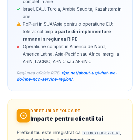
complet in arie
✓
Israel, EAU, Turcia, Arabia Saudita, Kazahstan: in
arie
⚠
PoP-uri in SUA/Asia pentru o operatiune EU:
tolerat cat timp
o parte din implementare
ramane in regiunea RIPE
×
Operatiune complet in America de Nord,
America Latina, Asia-Pacific sau Africa: mergi la
ARIN, LACNIC, APNIC sau AFRINIC
Regiunea oficiala RIPE:
ripe.net/about-us/what-we-
do/ripe-ncc-service-region/
.
DREPTURI DE FOLOSIRE
Imparte pentru clientii tai
Prefixul tau este inregistrat ca
,
ALLOCATED-BY-LIR
statusul prietenos. Il poti imparti liber.