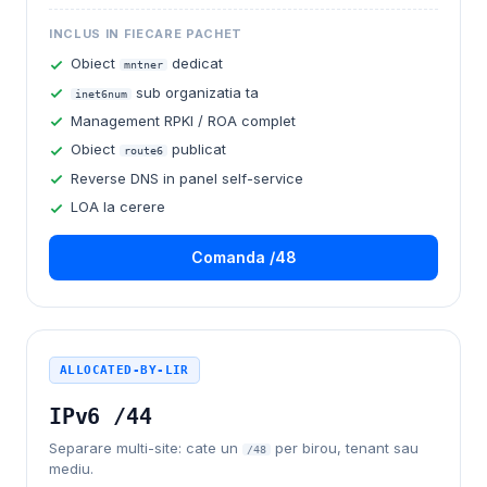
INCLUS IN FIECARE PACHET
Obiect
dedicat
mntner
sub organizatia ta
inet6num
Management RPKI / ROA complet
Obiect
publicat
route6
Reverse DNS in panel self-service
LOA la cerere
Comanda /48
ALLOCATED-BY-LIR
IPv6 /44
Separare multi-site: cate un
per birou, tenant sau
/48
mediu.