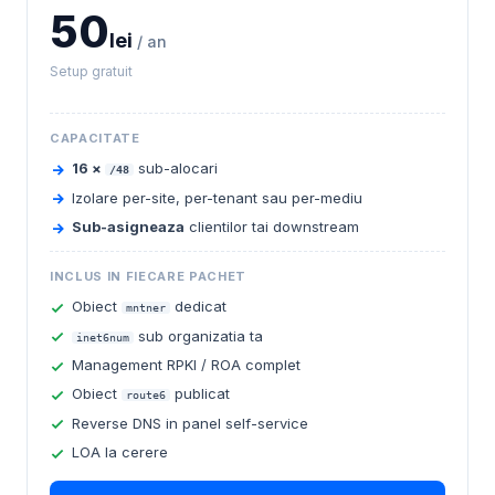
50
lei
/ an
Setup gratuit
CAPACITATE
16 ×
sub-alocari
/48
Izolare per-site, per-tenant sau per-mediu
Sub-asigneaza
clientilor tai downstream
INCLUS IN FIECARE PACHET
Obiect
dedicat
mntner
sub organizatia ta
inet6num
Management RPKI / ROA complet
Obiect
publicat
route6
Reverse DNS in panel self-service
LOA la cerere