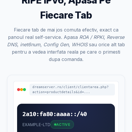
RIPE IPv6, Apasa Pe
Fiecare Tab
Fiecare tab de mai jos comuta efectiv, exact ca
panoul real self-service. Apasa
ROA / RPKI
,
Reverse
DNS
,
inet6num
,
Config Gen
,
WHOIS
sau orice alt tab
pentru a vedea interfata reala pe care o primesti
dupa comanda.
dreamserver.ro/client/clientarea.php?
action=productdetails&id=...
2a10:fa80:aaaa::/40
EXAMPLE-LTD
ACTIVE