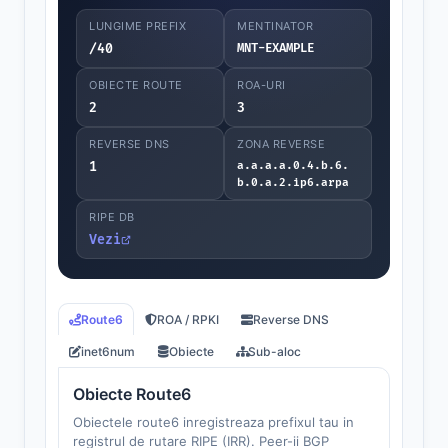
LUNGIME PREFIX
MENTINATOR
/40
MNT-EXAMPLE
OBIECTE ROUTE
ROA-URI
2
3
REVERSE DNS
ZONA REVERSE
1
a.a.a.a.0.4.b.6.
b.0.a.2.ip6.arpa
RIPE DB
Vezi
Route6
ROA / RPKI
Reverse DNS
inet6num
Obiecte
Sub-aloc
Obiecte Route6
Obiectele route6 inregistreaza prefixul tau in
registrul de rutare RIPE (IRR). Peer-ii BGP