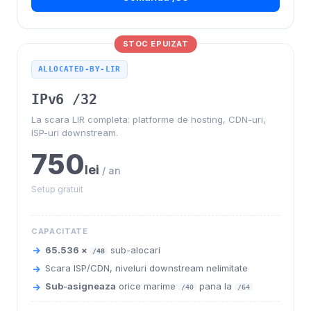
STOC EPUIZAT
ALLOCATED-BY-LIR
IPv6 /32
La scara LIR completa: platforme de hosting, CDN-uri,
ISP-uri downstream.
750
lei
/ an
Setup gratuit
CAPACITATE
65.536 ×
sub-alocari
/48
Scara ISP/CDN, niveluri downstream nelimitate
Sub-asigneaza
orice marime
pana la
/40
/64