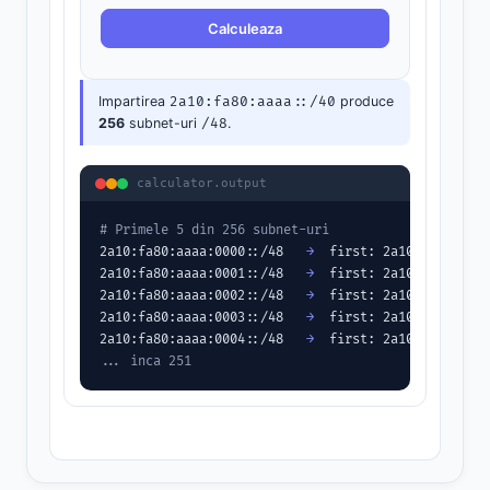
Calculeaza
Impartirea
2a10:fa80:aaaa::/40
produce
256
subnet-uri
/48
.
calculator.output
# Primele 5 din 256 subnet-uri
2a10:fa80:aaaa:0000::/48   
→
  first: 2a10:fa80:aaaa
2a10:fa80:aaaa:0001::/48   
→
  first: 2a10:fa80:aaaa
2a10:fa80:aaaa:0002::/48   
→
  first: 2a10:fa80:aaaa
2a10:fa80:aaaa:0003::/48   
→
  first: 2a10:fa80:aaaa
2a10:fa80:aaaa:0004::/48   
→
... inca 251