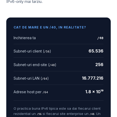
IPv6-only mai tarziu.
CAT DE MARE E UN /40, IN REALITATE?
Inchirierea ta
/40
65.536
Subnet-uri client (
)
/56
256
Subnet-uri end-site (
)
/48
16.777.216
Subnet-uri LAN (
)
/64
1.8 × 10¹⁹
Adrese host per
/64
O practica buna IPv6 tipica este sa dai fiecarui client
rezidential un
si fiecarui site enterprise un
. Un
/56
/48