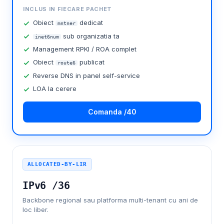
INCLUS IN FIECARE PACHET
Obiect
dedicat
mntner
sub organizatia ta
inet6num
Management RPKI / ROA complet
Obiect
publicat
route6
Reverse DNS in panel self-service
LOA la cerere
Comanda /40
ALLOCATED-BY-LIR
IPv6 /36
Backbone regional sau platforma multi-tenant cu ani de
loc liber.