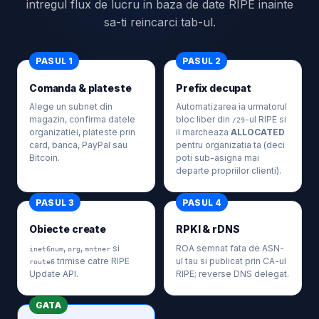
intregul flux de lucru in baza de date RIPE inainte
sa-ti reincarci tab-ul.
PASUL 1
PASUL 2
Comanda & plateste
Prefix decupat
Alege un subnet din
Automatizarea ia urmatorul
magazin, confirma datele
bloc liber din
-ul RIPE si
/29
organizatiei, plateste prin
il marcheaza
ALLOCATED
card, banca, PayPal sau
pentru organizatia ta (deci
Bitcoin.
poti sub-asigna mai
departe propriilor clienti).
PASUL 3
PASUL 4
Obiecte create
RPKI & rDNS
,
,
si
ROA semnat fata de ASN-
inet6num
org
mntner
trimise catre RIPE
ul tau si publicat prin CA-ul
route6
Update API.
RIPE; reverse DNS delegat.
GATA