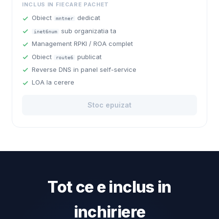
INCLUS IN FIECARE PACHET
Obiect
dedicat
mntner
sub organizatia ta
inet6num
Management RPKI / ROA complet
Obiect
publicat
route6
Reverse DNS in panel self-service
LOA la cerere
Stoc epuizat
Tot ce e inclus in
inchiriere