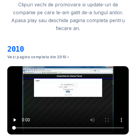
Clipuri vechi de promovare si update-uri de
companie pe care le-am gatit de-a lungul anilor.
Apasa play sau deschide pagina completa pentru
fiecare an.
2010
Vezi pagina completa din 2010 ›