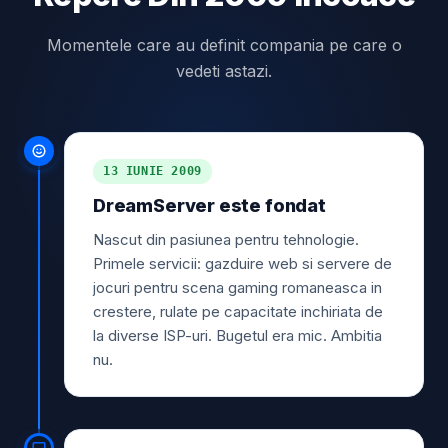
Momentele care au definit compania pe care o
vedeti astazi.
13 IUNIE 2009
DreamServer este fondat
Nascut din pasiunea pentru tehnologie.
Primele servicii: gazduire web si servere de
jocuri pentru scena gaming romaneasca in
crestere, rulate pe capacitate inchiriata de
la diverse ISP-uri. Bugetul era mic. Ambitia
nu.