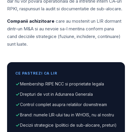
dar nu vor povara operationala de a intretine intern CA-uri
RPKI, raspunsuri la audit si documentatie de sub-alocare.
Companii achizitoare
care au mostenit un LIR dormant
dintr-un M&A si au nevoie sa-l mentina conform pana
cand deciziile strategice (fuziune, inchidere, continuare)
sunt luate.
CE PASTREZI CA LIR
Membership RIPE NCC si proprietate legala
Drepturi de vot in Adunarea Generala
Control complet asupra relatiilor downstream
Brand: numele LIR-ului tau in WHOIS, nu al nostru
Decizii strategice (politici de sub-alocare, preturi)