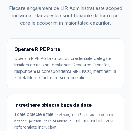
Fiecare angajament de LIR Administrat este scoped
individual, dar acestea sunt fluxurile de lucru pe
care le acoperim in majoritatea cazurilor.
Operare RIPE Portal
Operam RIPE Portal-ul tau cu credentiale delegate:
trimitem actualizari, gestionam Resource Transfer,
raspundem la corespondenta RIPE NCC, mentinem la
zi detaliile de facturare si organizatie.
Intretinere obiecte baza de date
Toate obiectele tale
,
,
,
,
inetnum
inet6num
aut-num
org
,
,
si
sunt mentinute la zi si
mntner
person
role
abuse-c
referentiate incrucisat.