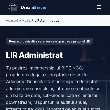
Dream
Server
Acasa
›
Servicii LIR
›
LIR Administrat
Pentru organizatiile care vor sa-si pastreze propriul LIR
LIR Administrat
Tu pastrezi membership-ul RIPE NCC,
proprietatea legala si drepturile de vot in
Adunarea Generala. Noi ne ocupam de restul:
administrarea portalului, intretinerea obiectelor
din baza de date, sub-alocari catre clientii tai
downstream, raspunsuri la auditul anual,
infrastructura RPKI, raportari de abuz si suport