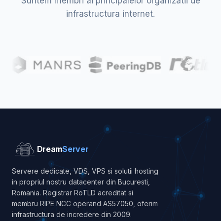
Suntem membri ai principalelor organizatii de
infrastructura internet.
Dream
Server
Servere dedicate, VDS, VPS si solutii hosting
in propriul nostru datacenter din Bucuresti,
Romania. Registrar RoTLD acreditat si
membru RIPE NCC operand AS57050, oferim
infrastructura de incredere din 2009.