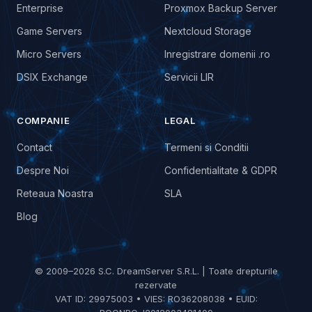
Enterprise
Proxmox Backup Server
Game Servers
Nextcloud Storage
Micro Servers
Inregistrare domenii .ro
DSIX Exchange
Servicii LIR
COMPANIE
LEGAL
Contact
Termeni si Conditii
Despre Noi
Confidentialitate & GDPR
Reteaua Noastra
SLA
Blog
© 2009–2026 S.C. DreamServer S.R.L. | Toate drepturile
rezervate
VAT ID: 29975003 • VIES: RO36208038 • EUID: