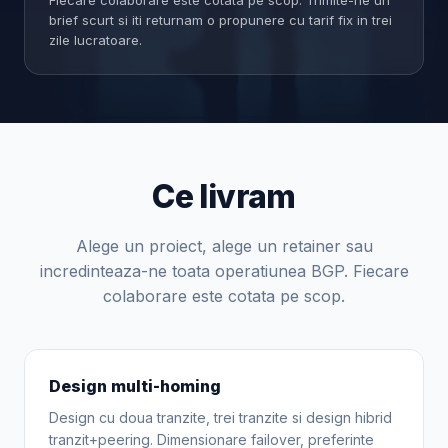
Fiecare colaborare este cotata pe scop. Trimite-ne un
brief scurt si iti returnam o propunere cu tarif fix in trei
zile lucratoare.
Ce livram
Alege un proiect, alege un retainer sau
incredinteaza-ne toata operatiunea BGP. Fiecare
colaborare este cotata pe scop.
Design multi-homing
Design cu doua tranzite, trei tranzite si design hibrid
tranzit+peering. Dimensionare failover, preferinte