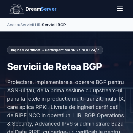
Dream
Server
Acasa
›
Servicii LIR
›
Servicii BGP
Ingineri certificati • Participant MANRS • NOC 24/7
Servicii de Retea BGP
Proiectare, implementare si operare BGP pentru
ASN-ul tau, de la prima sesiune cu upstream-ul
pana la retele in productie multi-tranzit, multi-IX,
care aplica RPKI. Livrate de ingineri certificati
de RIPE NCC in operatiuni LIR, BGP Operations
& Security, Advanced IPv6 si administrare Baza
de Date RIPE, cu badge-uri verificabile pentru