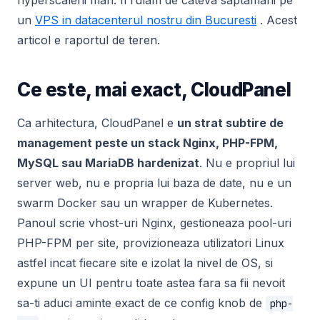
hyperscalerii mari. Il rulam de cateva saptamani pe
un
VPS in datacenterul nostru din Bucuresti
. Acest
articol e raportul de teren.
Ce este, mai exact, CloudPanel
Ca arhitectura, CloudPanel e
un strat subtire de
management peste un stack Nginx, PHP-FPM,
MySQL sau MariaDB hardenizat
. Nu e propriul lui
server web, nu e propria lui baza de date, nu e un
swarm Docker sau un wrapper de Kubernetes.
Panoul scrie vhost-uri Nginx, gestioneaza pool-uri
PHP-FPM per site, provizioneaza utilizatori Linux
astfel incat fiecare site e izolat la nivel de OS, si
expune un UI pentru toate astea fara sa fii nevoit
sa-ti aduci aminte exact de ce config knob de
php-