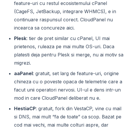
feature-uri cu restul ecosistemului cPanel
(CageFS, JetBackup, integrare WHMCS), e in
continuare raspunsul corect. CloudPanel nu
incearca sa concureze aici.
Plesk
: tier de pret similar cu cPanel, UI mai
prietenos, ruleaza pe mai multe OS-uri. Daca
platesti deja pentru Plesk si merge, nu ai motiv sa
migrezi.
aaPanel
: gratuit, set larg de feature-uri, origine
chineza cu o poveste opaca de telemetrie care a
facut unii operatori nervosi. UI-ul e dens intr-un
mod in care CloudPanel deliberat nu e.
HestiaCP
: gratuit, fork din VestaCP, vine cu mail
si DNS, mai mult “fa de toate” ca scop. Bazat pe
cod mai vechi, mai multe colturi aspre, dar