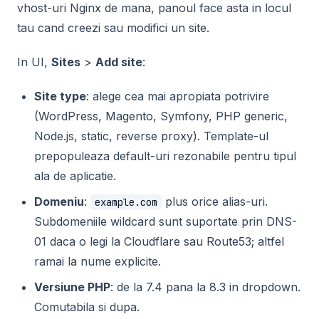
vhost-uri Nginx de mana, panoul face asta in locul
tau cand creezi sau modifici un site.
In UI,
Sites
>
Add site
:
Site type
: alege cea mai apropiata potrivire
(WordPress, Magento, Symfony, PHP generic,
Node.js, static, reverse proxy). Template-ul
prepopuleaza default-uri rezonabile pentru tipul
ala de aplicatie.
Domeniu
:
plus orice alias-uri.
example.com
Subdomeniile wildcard sunt suportate prin DNS-
01 daca o legi la Cloudflare sau Route53; altfel
ramai la nume explicite.
Versiune PHP
: de la 7.4 pana la 8.3 in dropdown.
Comutabila si dupa.