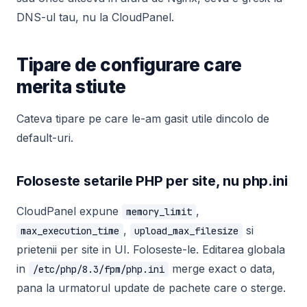
DNS-ul tau, nu la CloudPanel.
Tipare de configurare care
merita stiute
Cateva tipare pe care le-am gasit utile dincolo de
default-uri.
Foloseste setarile PHP per site, nu php.ini
CloudPanel expune
,
memory_limit
,
si
max_execution_time
upload_max_filesize
prietenii per site in UI. Foloseste-le. Editarea globala
in
merge exact o data,
/etc/php/8.3/fpm/php.ini
pana la urmatorul update de pachete care o sterge.