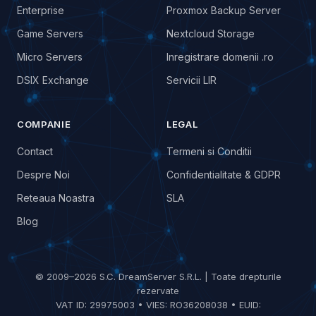
Enterprise
Proxmox Backup Server
Game Servers
Nextcloud Storage
Micro Servers
Inregistrare domenii .ro
DSIX Exchange
Servicii LIR
COMPANIE
LEGAL
Contact
Termeni si Conditii
Despre Noi
Confidentialitate & GDPR
Reteaua Noastra
SLA
Blog
© 2009–2026 S.C. DreamServer S.R.L. | Toate drepturile
rezervate
VAT ID: 29975003 • VIES: RO36208038 • EUID: