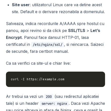
Site user
: utilizatorul Linux care va detine acest
site. Default e o derivare rezonabila a domeniului.
Salveaza, indica recordurile A/AAAA spre hostul cu
panou, apoi revino si da click pe
SSL/TLS
>
Let’s
Encrypt
. Panoul face dansul HTTP-01, lasa
certificatul in
, si reincarca. Saizeci
/etc/nginx/ssl/
de secunde, fara certbot manual.
Ca sa verifici ca site-ul e chiar live:
Ar trebui sa vezi un
(sau redirectul aplicatiei
200
tale) si un header
. Daca vezi Apache
server: nginx
sau orice altceva in afara de Nginx, ceva e gresit la