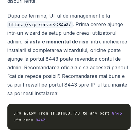
discuri lente.
Dupa ce termina, UI-ul de management e la
. Prima cerere ajunge
https://<ip-server>:8443/
intr-un wizard de setup unde creezi utilizatorul
admin,
si asta e momentul de risc
: intre incheierea
instalarii si completarea wizardului, oricine poate
ajunge la portul 8443 poate revendica contul de
admin. Recomandarea oficiala e sa accesezi panoul
“cat de repede posibil”. Recomandarea mai buna e
sa pui firewall pe portul 8443 spre IP-ul tau inainte
sa pornesti instalarea:
ufw allow from IP_BIROU_TAU to any port 
8443
ufw deny 
8443