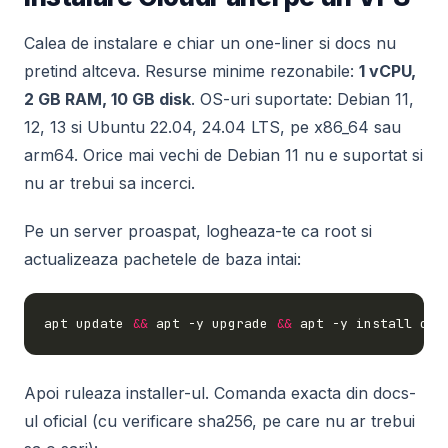
Calea de instalare e chiar un one-liner si docs nu
pretind altceva. Resurse minime rezonabile:
1 vCPU,
2 GB RAM, 10 GB disk
. OS-uri suportate: Debian 11,
12, 13 si Ubuntu 22.04, 24.04 LTS, pe x86_64 sau
arm64. Orice mai vechi de Debian 11 nu e suportat si
nu ar trebui sa incerci.
Pe un server proaspat, logheaza-te ca root si
actualizeaza pachetele de baza intai:
apt update 
&&
 apt -y upgrade 
&&
Apoi ruleaza installer-ul. Comanda exacta din docs-
ul oficial (cu verificare sha256, pe care nu ar trebui