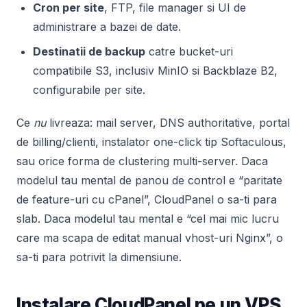
Cron per site
, FTP, file manager si UI de
administrare a bazei de date.
Destinatii de backup
catre bucket-uri
compatibile S3, inclusiv MinIO si Backblaze B2,
configurabile per site.
Ce
nu
livreaza: mail server, DNS authoritative, portal
de billing/clienti, instalator one-click tip Softaculous,
sau orice forma de clustering multi-server. Daca
modelul tau mental de panou de control e “paritate
de feature-uri cu cPanel”, CloudPanel o sa-ti para
slab. Daca modelul tau mental e “cel mai mic lucru
care ma scapa de editat manual vhost-uri Nginx”, o
sa-ti para potrivit la dimensiune.
Instalare CloudPanel pe un VPS