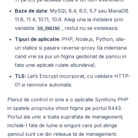
Baze de date
: MySQL 8.4, 8.0, 5.7 sau MariaDB
11.8, 11.4, 10.11, 10.6. Alegi una la instalare prin
variabila
, restul nu se instaleaza.
DB_ENGINE
Tipuri de aplicatie
: PHP, Node.js, Python, site-
uri statice si pasare reverse-proxy (la indemana
cand vrei sa pui un Nginx gestionat de panou in
fata unei aplicatii rulate altundeva).
TLS
: Let’s Encrypt incorporat, cu validare HTTP-
01 si reinnoire automata.
Planul de control in sine e o aplicatie Symfony PHP
in spatele propriului vhost Nginx pe portul 8443.
Portul ala unic e toata suprafata de management;
inchide-l fata de lume si singurii care pot atinge
panoul sunt cei din reteaua ta de management.