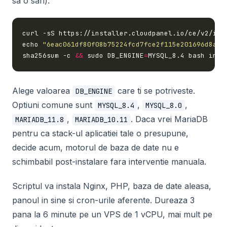
sa o sari):
curl -sS https://installer.cloudpanel.io/ce/v2/ins
echo 
"6eac061df80f08b75224fcd7fce2f115e201696d8a61
sha256sum -c 
&&
 sudo DB_ENGINE
=
Alege valoarea
care ti se potriveste.
DB_ENGINE
Optiuni comune sunt
,
,
MYSQL_8.4
MYSQL_8.0
,
. Daca vrei MariaDB
MARIADB_11.8
MARIADB_10.11
pentru ca stack-ul aplicatiei tale o presupune,
decide acum, motorul de baza de date nu e
schimbabil post-instalare fara interventie manuala.
Scriptul va instala Nginx, PHP, baza de date aleasa,
panoul in sine si cron-urile aferente. Dureaza 3
pana la 6 minute pe un VPS de 1 vCPU, mai mult pe