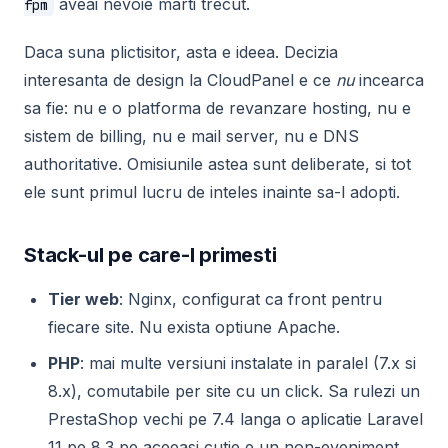
aveai nevoie marti trecut.
fpm
Daca suna plictisitor, asta e ideea. Decizia
interesanta de design la CloudPanel e ce
nu
incearca
sa fie: nu e o platforma de revanzare hosting, nu e
sistem de billing, nu e mail server, nu e DNS
authoritative. Omisiunile astea sunt deliberate, si tot
ele sunt primul lucru de inteles inainte sa-l adopti.
Stack-ul pe care-l primesti
Tier web
: Nginx, configurat ca front pentru
fiecare site. Nu exista optiune Apache.
PHP
: mai multe versiuni instalate in paralel (7.x si
8.x), comutabile per site cu un click. Sa rulezi un
PrestaShop vechi pe 7.4 langa o aplicatie Laravel
11 pe 8.3 pe aceeasi cutie e un non-eveniment.