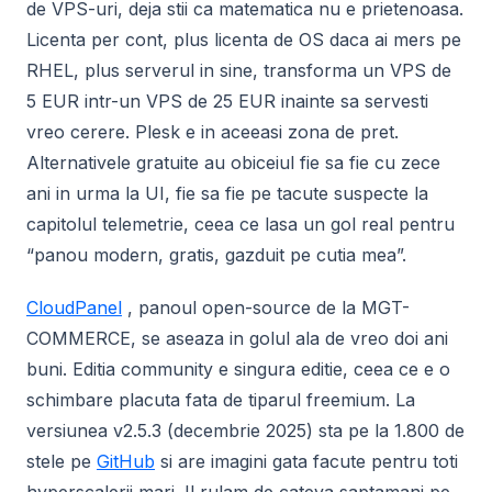
de VPS-uri, deja stii ca matematica nu e prietenoasa.
Licenta per cont, plus licenta de OS daca ai mers pe
RHEL, plus serverul in sine, transforma un VPS de
5 EUR intr-un VPS de 25 EUR inainte sa servesti
vreo cerere. Plesk e in aceeasi zona de pret.
Alternativele gratuite au obiceiul fie sa fie cu zece
ani in urma la UI, fie sa fie pe tacute suspecte la
capitolul telemetrie, ceea ce lasa un gol real pentru
“panou modern, gratis, gazduit pe cutia mea”.
CloudPanel
, panoul open-source de la MGT-
COMMERCE, se aseaza in golul ala de vreo doi ani
buni. Editia community e singura editie, ceea ce e o
schimbare placuta fata de tiparul freemium. La
versiunea v2.5.3 (decembrie 2025) sta pe la 1.800 de
stele pe
GitHub
si are imagini gata facute pentru toti